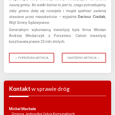
naszej gminy. Bo wielki biznes to jest to, czego potrzebujemy,
żeby gmina dalej się rozwijała i mogła spełniać zadania
stawiane przez mieszkańców –
wyjaśnia
Dariusz Cieślak
,
Wójt Gminy Sędziejowice.
Generalnym wykonawcą inwestycji była firma Włodan
Andrzej Włodarczyk z Porszewic. Całość inwestycji
kosztowała prawie 23 mln złotych.
POPRZEDNI ARTYKUŁ
NASTĘPNY ARTYKUŁ
Kontakt
w sprawie dróg
Michał Machała
Gminna Jednostka Usług Komunalnych