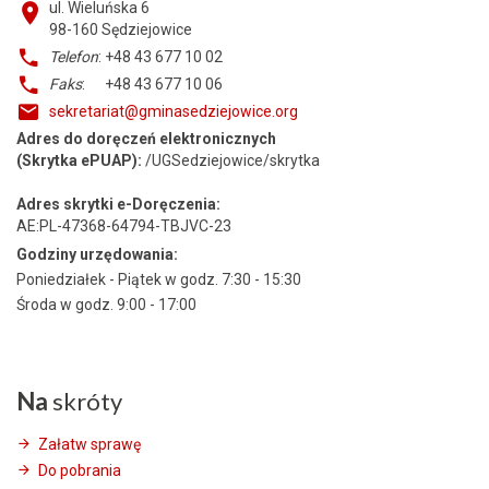
ul. Wieluńska 6
98-160
Sędziejowice
Telefon
: +48 43 677 10 02
Faks
: +48 43 677 10 06
sekretariat@gminasedziejowice.org
Adres do doręczeń elektronicznych
(Skrytka ePUAP):
/UGSedziejowice/skrytka
Adres skrytki e-Doręczenia:
AE:PL-47368-64794-TBJVC-23
Godziny urzędowania:
Poniedziałek - Piątek w godz. 7:30 - 15:30
Środa w godz. 9:00 - 17:00
Na
skróty
Załatw sprawę
Do pobrania