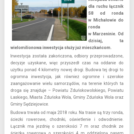
dla ruchu łącznik
S8 od ronda
w Michałowie do
ronda
w Marzeninie. Od
dzisiaj, ta
wielomilionowa inwestycja służy już mieszkańcom.
Inwestycja została zakończona, odbiory przeprowadzone,
decyzje uzyskane, więc przyszedł czas na oddanie do
użytku ponad 4 kilometry nowej drogi. Budowa tej drogi to
ogromna inwestycja, jak również ogromne i szerokie
zaangażowanie wielu samorządów, na terenie których ta
droga się znajduje – Powiatu Zduńskowolskiego, Powiatu
Łaskiego, Miasta Zduńska Wola, Gminy Zduńska Wola oraz
Gminy Sędziejowice.
Budowa trwała od maja 2018 roku. Na trasie są trzy ronda,
ścieżki rowerowe, chodniki, oświetlenie i odwodnienie.
Łącznik ma jezdnię o szerokości 7 m oraz chodnik ze
ścieżką rowerową o szerokości 4 m oddzieloną pasem