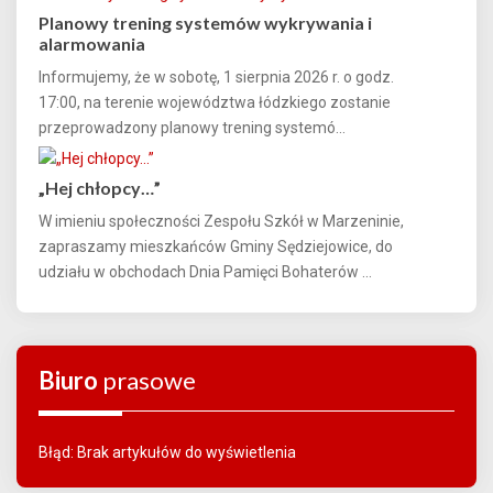
Planowy trening systemów wykrywania i
alarmowania
Informujemy, że w sobotę, 1 sierpnia 2026 r. o godz.
17:00, na terenie województwa łódzkiego zostanie
przeprowadzony planowy trening systemó...
„Hej chłopcy…”
W imieniu społeczności Zespołu Szkół w Marzeninie,
zapraszamy mieszkańców Gminy Sędziejowice, do
udziału w obchodach Dnia Pamięci Bohaterów ...
Biuro
prasowe
Błąd: Brak artykułów do wyświetlenia