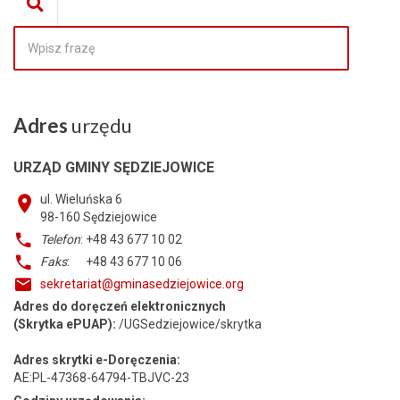
Adres
urzędu
URZĄD GMINY SĘDZIEJOWICE
ul. Wieluńska 6
98-160
Sędziejowice
Telefon
: +48 43 677 10 02
Faks
: +48 43 677 10 06
sekretariat@gminasedziejowice.org
Adres do doręczeń elektronicznych
(Skrytka ePUAP):
/UGSedziejowice/skrytka
Adres skrytki e-Doręczenia:
AE:PL-47368-64794-TBJVC-23