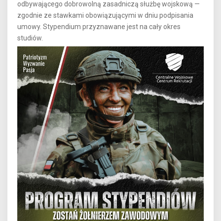
odbywającego dobrowolną zasadniczą służbę wojskową —
zgodnie ze stawkami obowiązującymi w dniu podpisania
umowy. Stypendium przyznawane jest na cały okres
studiów.