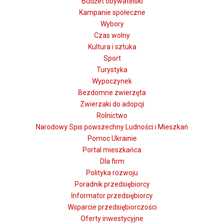
Budżet obywatelski
✅ rozpoznawania oszustw, podejrzanych wiadomości
Kampanie społeczne
i fałszywych stron
Wybory
✅ korzystania z poczty elektronicznej i komunikatorów
Czas wolny
✅ obsługi aplikacji mObywatel, Internetowego Konta
Kultura i sztuka
Pacjenta, Profilu Zaufanego i innych e-usług
Sport
✅ załatwiania spraw urzędowych online – bez wychodzenia
Turystyka
z domu
Wypoczynek
Udział w szkoleniu jest całkowicie bezpłatny. Zapisy pod nr.
Bezdomne zwierzęta
tel. 43 677 11 46
Zwierzaki do adopcji
Rolnictwo
Narodowy Spis powszechny Ludności i Mieszkań
Pomoc Ukrainie
Portal mieszkańca
Dla firm
Polityka rozwoju
Poradnik przedsiębiorcy
Informator przedsiębiorcy
Wsparcie przedsiębiorczości
Oferty inwestycyjne