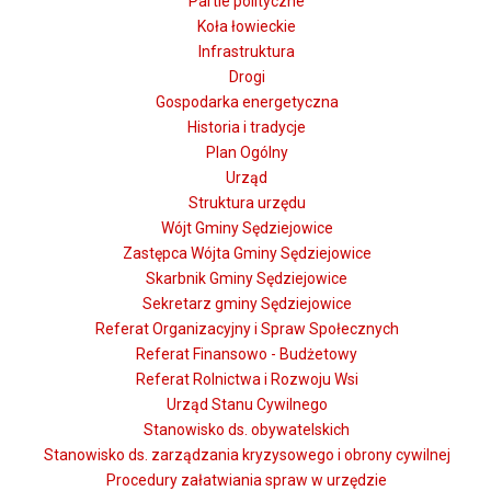
Partie polityczne
Koła łowieckie
Infrastruktura
Drogi
Gospodarka energetyczna
Historia i tradycje
Plan Ogólny
Urząd
Od dnia 29.05.2026 r. prace na drodze wewnętrznej (dz.
Struktura urzędu
nr 218 i 219) w Rososzy wchodzą w kolejny etap.
Wójt Gminy Sędziejowice
W związku z tym zostanie wprowadzona tymczasowa
Zastępca Wójta Gminy Sędziejowice
organizacja ruchu.
Skarbnik Gminy Sędziejowice
W czasie prowadzonych robót wystąpią utrudnienia
Sekretarz gminy Sędziejowice
w ruchu. Prosimy o zachowanie ostrożności i stosowanie się
Referat Organizacyjny i Spraw Społecznych
do oznakowania.
Referat Finansowo - Budżetowy
Referat Rolnictwa i Rozwoju Wsi
Urząd Stanu Cywilnego
Stanowisko ds. obywatelskich
Stanowisko ds. zarządzania kryzysowego i obrony cywilnej
Darmowe szkolenie dla mieszkańców
Procedury załatwiania spraw w urzędzie