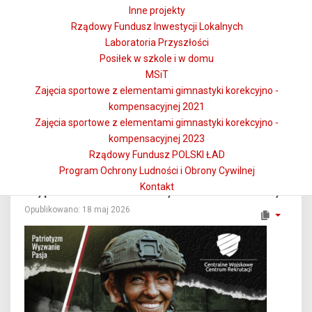
Wszystkich zainteresowanych zapraszamy na spotkanie
Inne projekty
informacyjne, podczas którego będzie można uzyskać
Rządowy Fundusz Inwestycji Lokalnych
szczegółowe informacje dotyczące terminu otwarcia
Laboratoria Przyszłości
placówki, warunków opieki oraz procedury zapisów.
Posiłek w szkole i w domu
MSiT
Spotkanie odbędzie się w sobotę, 6 czerwca 2026 r. o godz.
Zajęcia sportowe z elementami gimnastyki korekcyjno -
10:00 w Klubie Dziecięcym w Dobrej
kompensacyjnej 2021
Zajęcia sportowe z elementami gimnastyki korekcyjno -
kompensacyjnej 2023
Rządowy Fundusz POLSKI ŁAD
Program Ochrony Ludności i Obrony Cywilnej
Kontakt
Stypendia MON dla kandydatów na żołnierzy
Opublikowano: 18 maj 2026