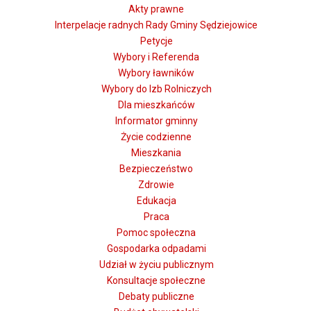
Akty prawne
Opublikowano: 28 maj 2026
Interpelacje radnych Rady Gminy Sędziejowice
Petycje
Wybory i Referenda
Wybory ławników
Wybory do Izb Rolniczych
Dla mieszkańców
Informator gminny
Życie codzienne
Mieszkania
Bezpieczeństwo
Zdrowie
Edukacja
Zapraszamy wszystkich mieszkańców powyżej 18. roku
Praca
życia do udziału w projekcie „Kompetencje do
Pomoc społeczna
przyszłości dla każdego. Nauka przez całe życie".
Gospodarka odpadami
Udział w życiu publicznym
Na zajęciach nauczysz się m.in.:
Konsultacje społeczne
✅ obsługi smartfona i komputera
Debaty publiczne
✅ bezpiecznego korzystania z internetu