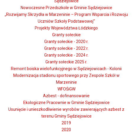
Sędziejowice
Opublikowano: 26 maj 2026
Nowoczesne Przedszkole w Gminie Sędziejowice
„Rozwijamy Skrzydła w Marzeninie – Program Wsparcia i Rozwoju
Uczniów Szkoły Podstawowej”
Projekty Województwa Łódzkiego
Granty sołeckie
Granty sołeckie - 2020 r.
Granty sołeckie - 2022 r.
Granty sołeckie - 2024 r.
Granty sołeckie 2025 r.
Remont boiska wielofunkcyjnego w Sędziejowicach - Kolonii
Modernizacja stadionu sportowego przy Zespole Szkół w
Marzeninie
Gmina Sędziejowice z przyjemnością informuje
WFOŚiGW
o uruchomieniu Klubu Dziecięcego w Dobrej, który
Azbest - dofinansowanie
zapewni opiekę dzieciom w wieku od 1 do 3 lat.
Ekologiczne Pracownie w Gminie Sędziejowice
Nowa placówka wychodzi naprzeciw potrzebom rodzin
Usunięcie i unieszkodliwienie wyrobów zawierających azbest z
z terenu gminy, umożliwiając rodzicom aktywność
terenu Gminy Sędziejowice
zawodową przy jednoczesnym zapewnieniu dzieciom
2019
bezpiecznej i profesjonalnej opieki.
2020