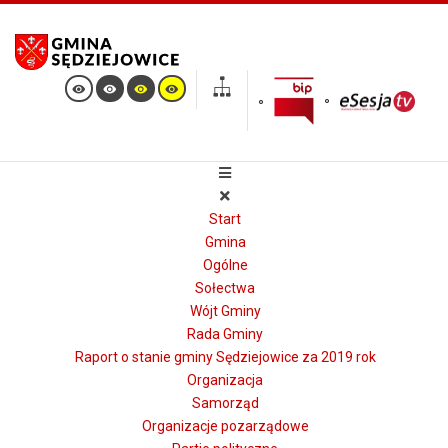
Jesteś tutaj:
Start
Start
OGŁOSZENIA I KOMUNIKATY
Gmina
Ogólne
Sołectwa
Rososza - kolejny etap robót
Wójt Gminy
Rada Gminy
Opublikowano: 28 maj 2026
Raport o stanie gminy Sędziejowice za 2019 rok
Organizacja
Samorząd
Organizacje pozarządowe