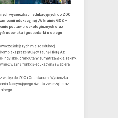
nnych wycieczkach edukacyjnych do ZOO
kampanii edukacyjnej „W krainie GOZ –
owanie postaw proekologicznych oraz
 środowiska i gospodarki o obiegu
nowocześniejszych miejsc edukacji
ompleks prezentujący faunę i florę Azji
 indyjskie, orangutany sumatrzańskie, rekiny,
ównież ważną funkcję edukacyjną i wspiera
z wstęp do ZOO i Orientarium. Wycieczka
nania fascynującego świata zwierząt oraz
ralnego.