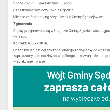
9 lipca 2026 r. – maksymalnie 50 osób
Czas trwania wycieczki: około 6 godzin
Miejsce zbiórki: parking przy Urzędzie Gminy Sędziejowice
Zgłoszenia
Zapisy przyjmowane są w Urzędzie Gminy Sędziejowice najpó
wyjazdu.
Kontakt: 43 677 10 02
Liczba miejsc jest ograniczona, dlatego zachęcamy do wcześn
zapraszamy całe rodziny do wspólnego odkrywania świata prz
w atrakcyjnej formie.