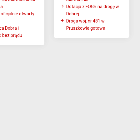
da
Dotacja z FOGR na drogę w
 oficjalnie otwarty
Dobrej
!
Droga woj. nr 481 w
a Dobra i
Pruszkowie gotowa
 bez prądu