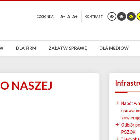
A-
A
A+
CZCIONKA
KONTRAST
ÓW
DLA FIRM
ZAŁATW SPRAWĘ
DLA MEDIÓW
O NASZEJ
Infrast
Nabór wn
usuwani
zawieraj
Odbiór po
PSZOK
"Jedynka