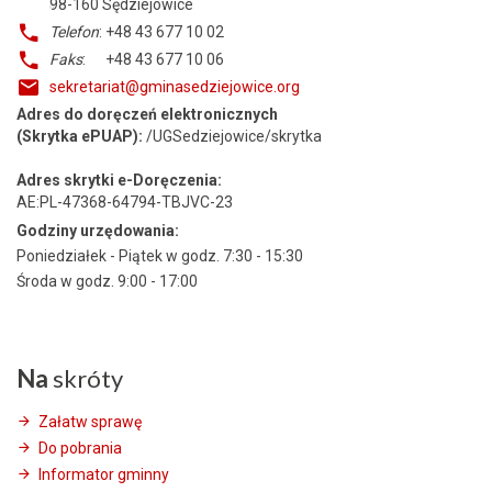
98-160
Sędziejowice
Telefon
: +48 43 677 10 02
Faks
: +48 43 677 10 06
sekretariat@gminasedziejowice.org
Adres do doręczeń elektronicznych
(Skrytka ePUAP):
/UGSedziejowice/skrytka
Adres skrytki e-Doręczenia:
AE:PL-47368-64794-TBJVC-23
Godziny urzędowania:
Poniedziałek - Piątek w godz. 7:30 - 15:30
Środa w godz. 9:00 - 17:00
Na
skróty
Załatw sprawę
Do pobrania
Informator gminny