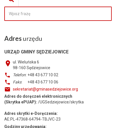
Adres
urzędu
URZĄD GMINY SĘDZIEJOWICE
ul. Wieluńska 6
98-160
Sędziejowice
Telefon
: +48 43 677 10 02
Faks
: +48 43 677 10 06
sekretariat@gminasedziejowice.org
Adres do doręczeń elektronicznych
(Skrytka ePUAP):
/UGSedziejowice/skrytka
Adres skrytki e-Doręczenia:
AE:PL-47368-64794-TBJVC-23
Godziny urzędowania: