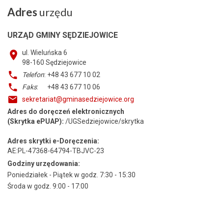
Adres
urzędu
URZĄD GMINY SĘDZIEJOWICE
ul. Wieluńska 6
98-160
Sędziejowice
Telefon
: +48 43 677 10 02
Faks
: +48 43 677 10 06
sekretariat@gminasedziejowice.org
Adres do doręczeń elektronicznych
(Skrytka ePUAP):
/UGSedziejowice/skrytka
Adres skrytki e-Doręczenia:
AE:PL-47368-64794-TBJVC-23
Godziny urzędowania:
Poniedziałek - Piątek w godz. 7:30 - 15:30
Środa w godz. 9:00 - 17:00