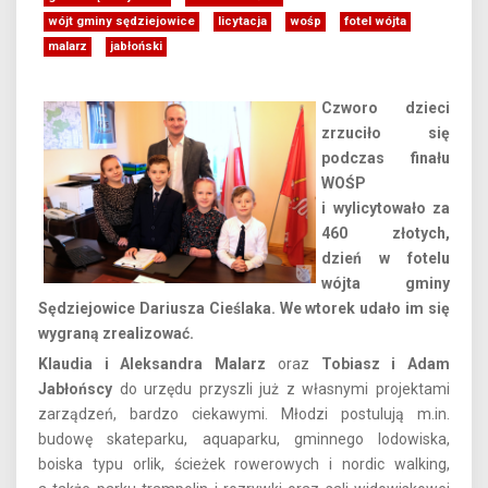
wójt gminy sędziejowice
licytacja
wośp
fotel wójta
malarz
jabłoński
Czworo dzieci
zrzuciło się
podczas finału
WOŚP
i wylicytowało za
460 złotych,
dzień w fotelu
wójta gminy
Sędziejowice Dariusza Cieślaka. We wtorek udało im się
wygraną zrealizować.
Klaudia i Aleksandra Malarz
oraz
Tobiasz i Adam
Jabłońscy
do urzędu przyszli już z własnymi projektami
zarządzeń, bardzo ciekawymi. Młodzi postulują m.in.
budowę skateparku, aquaparku, gminnego lodowiska,
boiska typu orlik, ścieżek rowerowych i nordic walking,