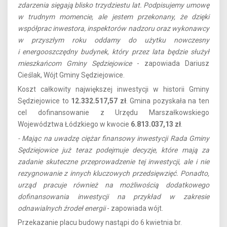
zdarzenia sięgają blisko trzydziestu lat. Podpisujemy umowę
w trudnym momencie, ale jestem przekonany, że dzięki
współprac inwestora, inspektorów nadzoru oraz wykonawcy
w przyszłym roku oddamy do użytku nowczesny
i energooszczędny budynek, który przez lata będzie służył
mieszkańcom Gminy Sędziejowice
- zapowiada Dariusz
Cieślak, Wójt Gminy Sędziejowice.
Koszt całkowity największej inwestycji w historii Gminy
Sędziejowice to
12.332.517,57 zł
. Gmina pozyskała na ten
cel dofinansowanie z Urzędu Marszałkowskiego
Województwa Łódzkiego w kwocie
6.813.037,13 zł
.
- Mając na uwadzę ciężar finansowy inwestycji Rada Gminy
Sędziejowice już teraz podejmuje decyzje, które mają za
zadanie skuteczne przeprowadzenie tej inwestycji, ale i nie
rezygnowanie z innych kluczowych przedsięwzięć. Ponadto,
urząd pracuje również na możliwością dodatkowego
dofinansowania inwestycji na przykład w zakresie
odnawialnych źrodeł energii
- zapowiada wójt.
Przekazanie placu budowy nastąpi do 6 kwietnia br.