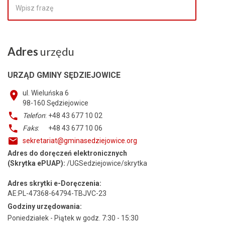
Adres
urzędu
URZĄD GMINY SĘDZIEJOWICE
ul. Wieluńska 6
98-160
Sędziejowice
Telefon
: +48 43 677 10 02
Faks
: +48 43 677 10 06
sekretariat@gminasedziejowice.org
Adres do doręczeń elektronicznych
(Skrytka ePUAP):
/UGSedziejowice/skrytka
Adres skrytki e-Doręczenia:
AE:PL-47368-64794-TBJVC-23
Godziny urzędowania:
Poniedziałek - Piątek w godz. 7:30 - 15:30