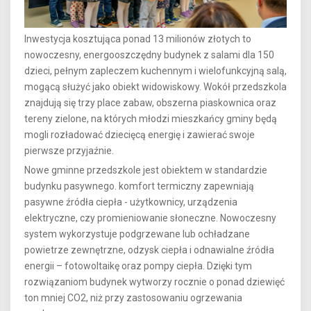
Inwestycja kosztująca ponad 13 milionów złotych to
nowoczesny, energooszczędny budynek z salami dla 150
dzieci, pełnym zapleczem kuchennym i wielofunkcyjną salą,
mogącą służyć jako obiekt widowiskowy. Wokół przedszkola
znajdują się trzy place zabaw, obszerna piaskownica oraz
tereny zielone, na których młodzi mieszkańcy gminy będą
mogli rozładować dziecięcą energię i zawierać swoje
pierwsze przyjaźnie.
Nowe gminne przedszkole jest obiektem w standardzie
budynku pasywnego. komfort termiczny zapewniają
pasywne źródła ciepła - użytkownicy, urządzenia
elektryczne, czy promieniowanie słoneczne. Nowoczesny
system wykorzystuje podgrzewane lub ochładzane
powietrze zewnętrzne, odzysk ciepła i odnawialne źródła
energii – fotowoltaikę oraz pompy ciepła. Dzięki tym
rozwiązaniom budynek wytworzy rocznie o ponad dziewięć
ton mniej CO2, niż przy zastosowaniu ogrzewania