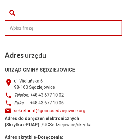
Adres
urzędu
URZĄD GMINY SĘDZIEJOWICE
ul. Wieluńska 6
98-160
Sędziejowice
Telefon
: +48 43 677 10 02
Faks
: +48 43 677 10 06
sekretariat@gminasedziejowice.org
Adres do doręczeń elektronicznych
(Skrytka ePUAP):
/UGSedziejowice/skrytka
Adres skrytki e-Doręczenia: