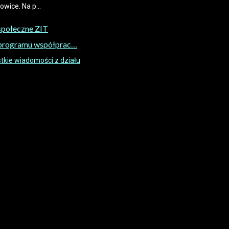
wice. Na p...
społeczne ZIT
 programu współprac…
kie wiadomości z działu