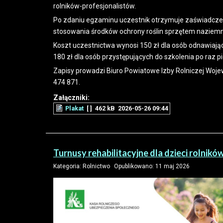
rolników-profesjonalistów.
Po zdaniu egzaminu uczestnik otrzymuje zaświadczen
stosowania środków ochrony roślin sprzętem naziem
Koszt uczestnictwa wynosi 150 zł dla osób odnawiają
180 zł dla osób przystępujących do szkolenia po raz 
Zapisy prowadzi Biuro Powiatowe Izby Rolniczej Woj
474 871.
Załączniki:
Plakat
[ ]
462 kB
2026-05-26 09:44
Turnusy rehabilitacyjne dla dzieci rolnikó
Kategoria:
Rolnictwo
Opublikowano: 11 maj 2026