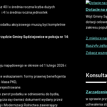
raz 40 l x średnia roczna liczba dużych
Dotacje na 
 i 4 l x średnia roczna jednostek
Wójt Gminy Sę
dotacji celow
t podatku akcyzowego muszą być kompletnie
zakresu popula
zędzie Gminy Sędziejowice w pokoju nr 14:
2. miejsce n
Ruszyły zgło
Zobacz wszyst
leju napędowego w okresie od 1 lutego 2026 r.
Konsulta
 ze wskazaniem: formy prawnej beneficjenta
- klasa PKD,
arejestrowane.
Zarządzeni
 zwrot podatku w odniesieniu do bydła,
w sprawie prz
ołącza się również dokument wydany przez
uchwalenia s
i i Modernizacji Rolnictwa zawierający