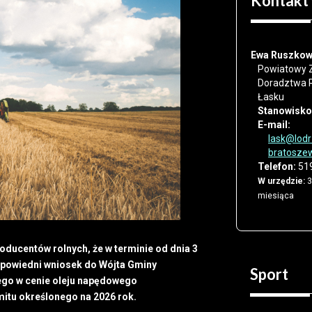
Kontakt
Ewa Ruszko
Powiatowy 
Doradztwa 
Łasku
Stanowisko
E-mail:
lask@lodr
bratoszew
Telefon:
519
W urzędzie:
3
miesiąca
ducentów rolnych, że w terminie od dnia 3
 odpowiedni wniosek do Wójta Gminy
Sport
ego w cenie oleju napędowego
mitu określonego na 2026 rok.