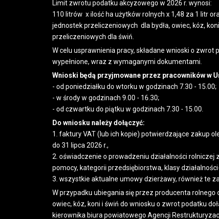
Limit zwrotu podatku akcyzowego w 2026 r. wynosi:
110 litrów x ilość ha użytków rolnych x 1,48 za 1 litr o
jednostek przeliczeniowych dla bydła, owiec, kóz, koni
przeliczeniowych dla świń.
W celu usprawnienia pracy, składane wnioski o zwro
wypełnione, wraz z wymaganymi dokumentami.
Wnioski będą przyjmowane przez pracowników w Ur
- od poniedziałku do wtorku w godzinach 7.30 - 15.00;
- w środy w godzinach 9.00 - 16.30;
- od czwartku do piątku w godzinach 7.30 - 15.00.
Do wniosku należy dołączyć:
1. faktury VAT (lub ich kopie) potwierdzające zakup o
do 31 lipca 2026 r.,
2. oświadczenie o prowadzeniu działalności rolniczej
pomocy, kategorii przedsiębiorstwa, klasy działalności
3. wszystkie aktualne umowy dzierżawy, również te z
W przypadku ubiegania się przez producenta rolnego o
owiec, kóz, koni i świń do wniosku o zwrot podatku d
kierownika biura powiatowego Agencji Restrukturyzacj