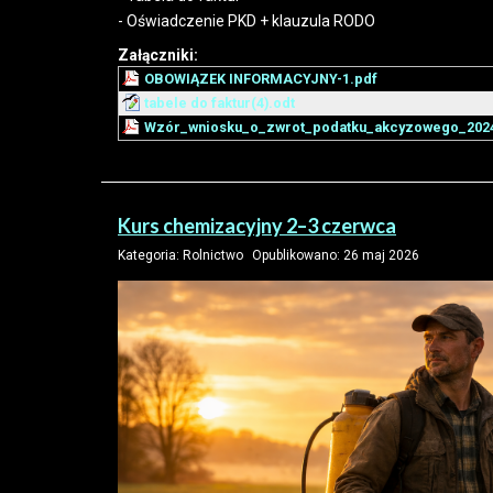
- Oświadczenie PKD + klauzula RODO
Załączniki:
OBOWIĄZEK INFORMACYJNY-1.pdf
tabele do faktur(4).odt
Wzór_wniosku_o_zwrot_podatku_akcyzowego_2024
Kurs chemizacyjny 2–3 czerwca
Kategoria:
Rolnictwo
Opublikowano: 26 maj 2026