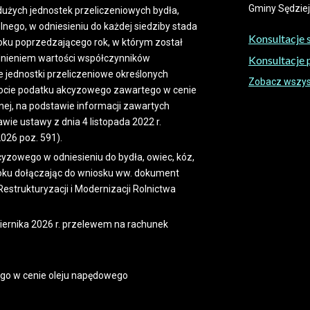
Gminy Sędziejo
e dużych jednostek przeliczeniowych bydła,
lnego, w odniesieniu do każdej siedziby stada
Konsultacje 
oku poprzedzającego rok, w którym został
ędnieniem wartości współczynników
Konsultacje
że jednostki przeliczeniowe określonych
Zobacz wszyst
wrocie podatku akcyzowego zawartego w cenie
ej, na podstawie informacji zawartych
e ustawy z dnia 4 listopada 2022 r.
 2026 poz. 591).
yzowego w odniesieniu do bydła, owiec, kóz,
roku dołączając do wniosku ww. dokument
strukturyzacji i Modernizacji Rolnictwa
iernika 2026 r. przelewem na rachunek
go w cenie oleju napędowego