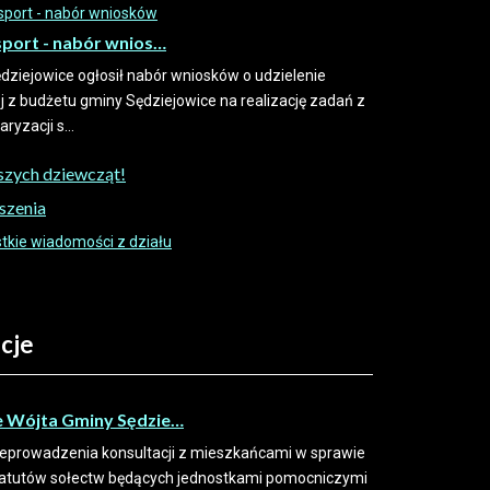
sport - nabór wnios…
dziejowice ogłosił nabór wniosków o udzielenie
ej z budżetu gminy Sędziejowice na realizację zadań z
ryzacji s...
aszych dziewcząt!
szenia
kie wiadomości z działu
cje
e Wójta Gminy Sędzie…
eprowadzenia konsultacji z mieszkańcami w sprawie
tatutów sołectw będących jednostkami pomocniczymi