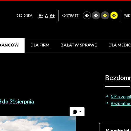
A-
A
A+
CZCIONKA
KONTRAST
WID
ZKAŃCÓW
DLA FIRM
ZAŁATW SPRAWĘ
DLA MEDI
Bezdom
NIK o zapo
 do 31sierpnia
Bezpłatne s