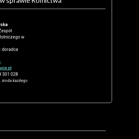
w sprawie Rolnictwa
wska
Zespół
Rolniczego w
:
doradca
-
ice.pl
 301 028
. środa każdego