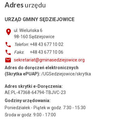
Adres
urzędu
URZĄD GMINY SĘDZIEJOWICE
ul. Wieluńska 6
98-160
Sędziejowice
Telefon
: +48 43 677 10 02
Faks
: +48 43 677 10 06
sekretariat@gminasedziejowice.org
Adres do doręczeń elektronicznych
(Skrytka ePUAP):
/UGSedziejowice/skrytka
Adres skrytki e-Doręczenia:
AE:PL-47368-64794-TBJVC-23
Godziny urzędowania:
Poniedziałek - Piątek w godz. 7:30 - 15:30
Środa w godz. 9:00 - 17:00