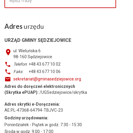
Adres
urzędu
URZĄD GMINY SĘDZIEJOWICE
ul. Wieluńska 6
98-160
Sędziejowice
Telefon
: +48 43 677 10 02
Faks
: +48 43 677 10 06
sekretariat@gminasedziejowice.org
Adres do doręczeń elektronicznych
(Skrytka ePUAP):
/UGSedziejowice/skrytka
Adres skrytki e-Doręczenia:
AE:PL-47368-64794-TBJVC-23
Godziny urzędowania:
Poniedziałek - Piątek w godz. 7:30 - 15:30
Środa w godz. 9:00 - 17:00