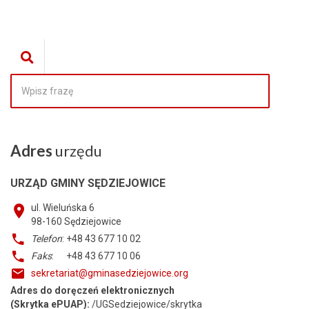
Adres
urzędu
URZĄD GMINY SĘDZIEJOWICE
ul. Wieluńska 6
98-160
Sędziejowice
Telefon
: +48 43 677 10 02
Faks
: +48 43 677 10 06
sekretariat@gminasedziejowice.org
Adres do doręczeń elektronicznych
(Skrytka ePUAP):
/UGSedziejowice/skrytka