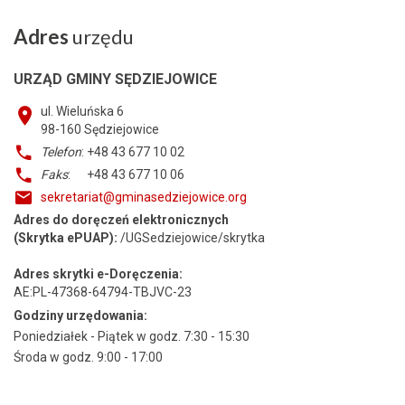
Adres
urzędu
URZĄD GMINY SĘDZIEJOWICE
ul. Wieluńska 6
98-160
Sędziejowice
Telefon
: +48 43 677 10 02
Faks
: +48 43 677 10 06
sekretariat@gminasedziejowice.org
Adres do doręczeń elektronicznych
(Skrytka ePUAP):
/UGSedziejowice/skrytka
Adres skrytki e-Doręczenia:
AE:PL-47368-64794-TBJVC-23
Godziny urzędowania:
Poniedziałek - Piątek w godz. 7:30 - 15:30
Środa w godz. 9:00 - 17:00