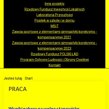
Inne projekty
Rządowy Fundusz Inwestycji Lokalnych
Laboratoria Przyszłości
Posiłek w szkole i w domu
MSiT
Zajęcia sportowe z elementami gimnastyki korekcyjno -
kompensacyjnej 2021
Zajęcia sportowe z elementami gimnastyki korekcyjno -
kompensacyjnej 2023
Rządowy Fundusz POLSKI ŁAD
Program Ochrony Ludności i Obrony Cywilnej
Kontakt
Jesteś tutaj:
Start
PRACA
Wyniki naboru na wolne stanowisko