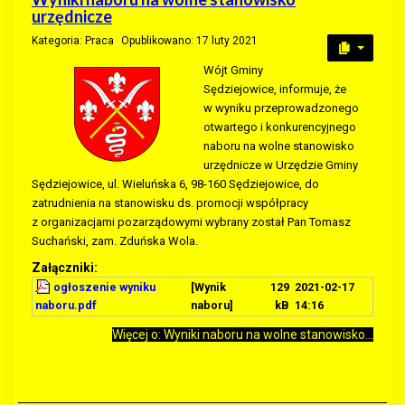
urzędnicze
Kategoria:
Praca
Opublikowano: 17 luty 2021
Wójt Gminy
Sędziejowice, informuje, że
w wyniku przeprowadzonego
otwartego i konkurencyjnego
naboru na wolne stanowisko
urzędnicze w Urzędzie Gminy
Sędziejowice, ul. Wieluńska 6, 98-160 Sędziejowice, do
zatrudnienia na stanowisku ds. promocji współpracy
z organizacjami pozarządowymi wybrany został Pan Tomasz
Suchański, zam. Zduńska Wola.
Załączniki:
ogłoszenie wyniku
[Wynik
129
2021-02-17
naboru.pdf
naboru]
kB
14:16
Więcej o: Wyniki naboru na wolne stanowisko...