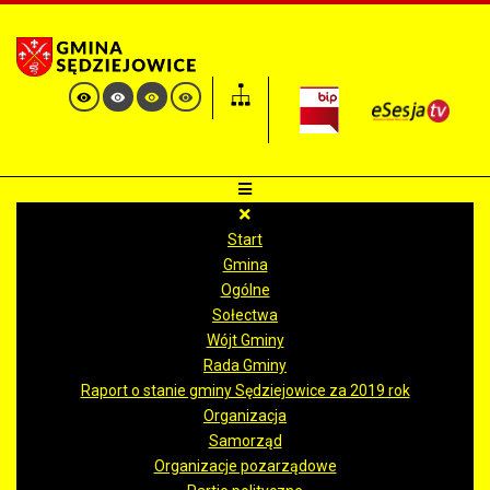
Start
Gmina
Ogólne
Sołectwa
Wójt Gminy
Rada Gminy
Raport o stanie gminy Sędziejowice za 2019 rok
Organizacja
Samorząd
Organizacje pozarządowe