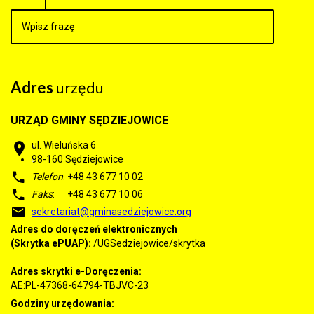
Adres
urzędu
URZĄD GMINY SĘDZIEJOWICE
ul. Wieluńska 6
98-160
Sędziejowice
Telefon
: +48 43 677 10 02
Faks
: +48 43 677 10 06
sekretariat@gminasedziejowice.org
Adres do doręczeń elektronicznych
(Skrytka ePUAP):
/UGSedziejowice/skrytka
Adres skrytki e-Doręczenia:
AE:PL-47368-64794-TBJVC-23
Godziny urzędowania: