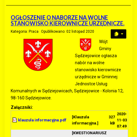
OGŁOSZENIE O NABORZE NA WOLNE
STANOWISKO KIEROWNICZE URZĘDNICZE.
Kategoria:
Praca
Opublikowano: 02 listopad 2020
Wójt
Gminy
Sędziejowice ogłasza
nabór na wolne
stanowisko kierownicze
urzędnicze w Gminnej
Jednostce Usług
Komunalnych w Sędziejowicach, Sędziejowice - Kolonia 12,
98-160 Sędziejowice.
Załączniki:
2020-
[Klauzula
327
klauzula informacyjna.pdf
11-03
informacyjna.]
kB
07:49
[KWESTIONARIUSZ