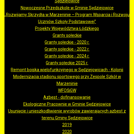
Sędziejowice
Nowoczesne Przedszkole w Gminie Sędziejowice
„Rozwijamy Skrzydła w Marzeninie – Program Wsparcia i Rozwoju
Uczniów Szkoły Podstawowej”
Projekty Województwa Łódzkiego
Granty sołeckie
Granty sołeckie - 2020 r.
Granty sołeckie - 2022 r.
Granty sołeckie - 2024 r.
Granty sołeckie 2025 r.
Remont boiska wielofunkcyjnego w Sędziejowicach - Kolonii
Modernizacja stadionu sportowego przy Zespole Szkół w
Marzeninie
WFOŚiGW
Azbest - dofinansowanie
Ekologiczne Pracownie w Gminie Sędziejowice
Usunięcie i unieszkodliwienie wyrobów zawierających azbest z
terenu Gminy Sędziejowice
2019
2020