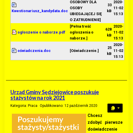
OSOBOWY DLA
2020-
33
OSOBY
11-02
Kwestionariusz_kandydata.doc
kB
UBIEGAJĄCEJ SIĘ
15:13
O ZATRUDNIENIE]
[Pełna treść
2020-
628
ogłoszenie o naborze.pdf
ogłoszenia o
11-02
kB
naborze.]
15:13
2020-
25
oświadczenia.doc
[Oświadczenie.]
11-02
kB
15:13
Urząd Gminy Sędziejowice poszukuje
stażystów na rok 2021
Kategoria:
Praca
Opublikowano: 12 październik 2020
Chcesz
zdobyć pierwsze
doświadczenie