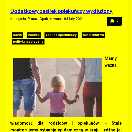
Dodatkowy zasiłek opiekuńczy wydłużony
Kategoria:
Praca
Opublikowano: 04 luty 2021
covid
zasiłek
zasiłek opiekuńczy
ministerstwo
polityka społeczna
Mamy
ważną
wiadomość dla rodziców i opiekunów. – Stale
monitorujemy sytuację epidemiczną w kraju i różne jej