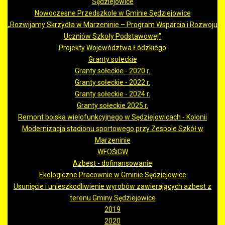
Sędziejowice
Nowoczesne Przedszkole w Gminie Sędziejowice
„Rozwijamy Skrzydła w Marzeninie – Program Wsparcia i Rozwoju
Uczniów Szkoły Podstawowej”
Projekty Województwa Łódzkiego
Granty sołeckie
Granty sołeckie - 2020 r.
Granty sołeckie - 2022 r.
Granty sołeckie - 2024 r.
Granty sołeckie 2025 r.
Remont boiska wielofunkcyjnego w Sędziejowicach - Kolonii
Modernizacja stadionu sportowego przy Zespole Szkół w
Marzeninie
WFOŚiGW
Azbest - dofinansowanie
Ekologiczne Pracownie w Gminie Sędziejowice
Usunięcie i unieszkodliwienie wyrobów zawierających azbest z
terenu Gminy Sędziejowice
2019
2020