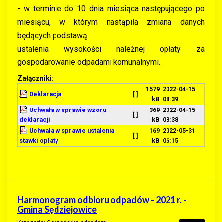
- w terminie do 10 dnia miesiąca następującego po
miesiącu, w którym nastąpiła zmiana danych
będących podstawą
ustalenia wysokości należnej opłaty za
gospodarowanie odpadami komunalnymi.
Załączniki:
1579
2022-04-15
Deklaracja
[ ]
kB
08:39
Uchwała w sprawie wzoru
369
2022-04-15
[ ]
deklaracji
kB
08:38
Uchwała w sprawie ustalenia
169
2022-05-31
[ ]
stawki opłaty
kB
06:15
Harmonogram odbioru odpadów - 2021 r. -
Gmina Sędziejowice