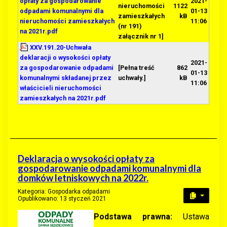
opłaty za gospodarowanie
2021-
nieruchomości
1122
odpadami komunalnymi dla
01-13
zamieszkałych
kB
nieruchomości zamieszkałych
11:06
(nr 191)
na 2021r.pdf
załącznik nr 1]
XXV.191.20-Uchwała
deklaracji o wysokości opłaty
2021-
za gospodarowanie odpadami
[Pełna treść
862
01-13
komunalnymi składanej przez
uchwały.]
kB
11:06
właścicieli nieruchomości
zamieszkałych na 2021r.pdf
Deklaracja o wysokości opłaty za
gospodarowanie odpadami komunalnymi dla
domków letniskowych na 2022r.
Kategoria:
Gospodarka odpadami
Opublikowano: 13 styczeń 2021
Podstawa prawna:
Ustawa