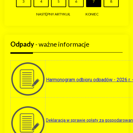
3
4
5
6
7
8
NASTĘPNY ARTYKUŁ
KONIEC
Odpady
- ważne informacje
Harmonogram odbioru odpadów - 2026 r. 
Deklaracja w sprawie opłaty za gospodarowa