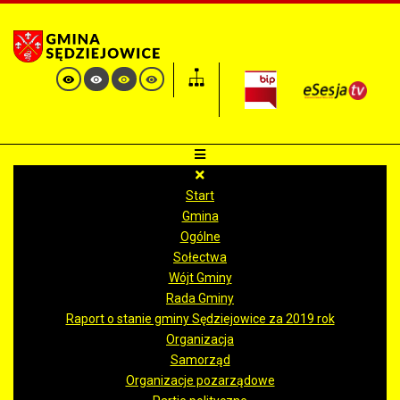
Start
Gmina
Ogólne
Sołectwa
Wójt Gminy
Rada Gminy
Raport o stanie gminy Sędziejowice za 2019 rok
Organizacja
Samorząd
Organizacje pozarządowe