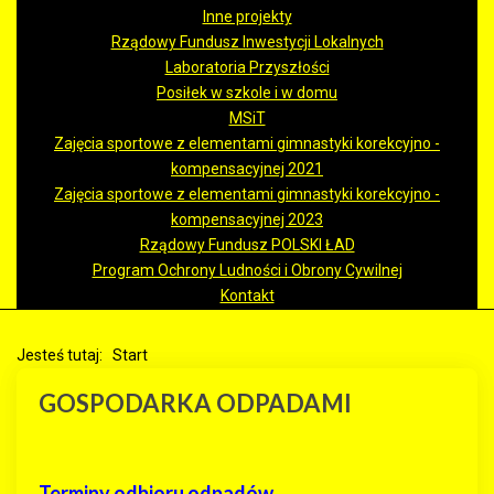
Inne projekty
Rządowy Fundusz Inwestycji Lokalnych
Laboratoria Przyszłości
Posiłek w szkole i w domu
MSiT
Zajęcia sportowe z elementami gimnastyki korekcyjno -
kompensacyjnej 2021
Zajęcia sportowe z elementami gimnastyki korekcyjno -
kompensacyjnej 2023
Rządowy Fundusz POLSKI ŁAD
Program Ochrony Ludności i Obrony Cywilnej
Kontakt
Jesteś tutaj:
Start
GOSPODARKA ODPADAMI
Terminy odbioru odpadów