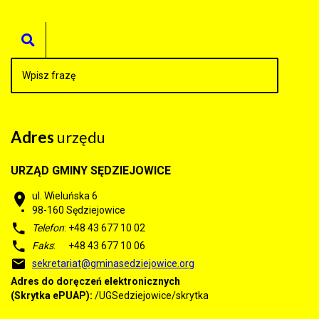
Adres
urzędu
URZĄD GMINY SĘDZIEJOWICE
ul. Wieluńska 6
98-160
Sędziejowice
Telefon
: +48 43 677 10 02
Faks
: +48 43 677 10 06
sekretariat@gminasedziejowice.org
Adres do doręczeń elektronicznych
(Skrytka ePUAP):
/UGSedziejowice/skrytka