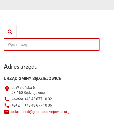
Adres
urzędu
URZĄD GMINY SĘDZIEJOWICE
ul. Wieluńska 6
98-160
Sędziejowice
Telefon
: +48 43 677 10 02
Faks
: +48 43 677 10 06
sekretariat@gminasedziejowice.org