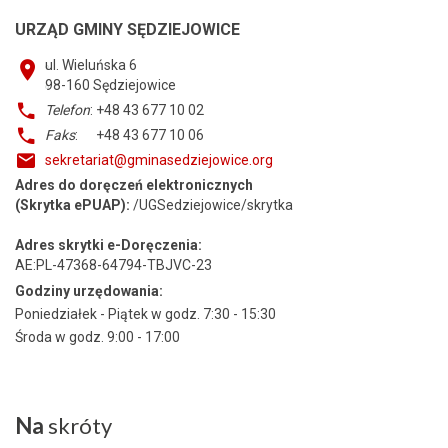
URZĄD GMINY SĘDZIEJOWICE
ul. Wieluńska 6
98-160
Sędziejowice
Telefon
: +48 43 677 10 02
Faks
: +48 43 677 10 06
sekretariat@gminasedziejowice.org
Adres do doręczeń elektronicznych
(Skrytka ePUAP):
/UGSedziejowice/skrytka
Adres skrytki e-Doręczenia:
AE:PL-47368-64794-TBJVC-23
Godziny urzędowania:
Poniedziałek - Piątek w godz. 7:30 - 15:30
Środa w godz. 9:00 - 17:00
Na
skróty