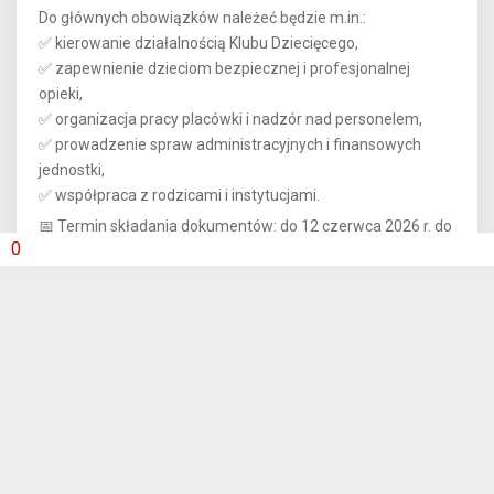
Do głównych obowiązków należeć będzie m.in.:
✅ kierowanie działalnością Klubu Dziecięcego,
✅ zapewnienie dzieciom bezpiecznej i profesjonalnej
opieki,
✅ organizacja pracy placówki i nadzór nad personelem,
✅ prowadzenie spraw administracyjnych i finansowych
jednostki,
✅ współpraca z rodzicami i instytucjami.
📅 Termin składania dokumentów: do 12 czerwca 2026 r. do
0
godz. 14:00.
Szczegółowe informacje dotyczące wymagań, zakresu
obowiązków oraz wykazu wymaganych dokumentów
dostępne są w pełnej treści ogłoszenia:
🔗 Pełna treść naboru:
https://shorturl.at/tJEnZ
Zapraszamy do składania ofert.
POPRZEDNI ARTYKUŁ
NASTĘPNY ARTYKUŁ