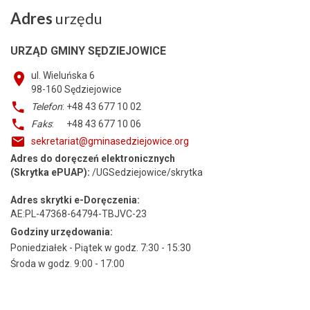
Adres
urzędu
URZĄD GMINY SĘDZIEJOWICE
ul. Wieluńska 6
98-160
Sędziejowice
Telefon
: +48 43 677 10 02
Faks
: +48 43 677 10 06
sekretariat@gminasedziejowice.org
Adres do doręczeń elektronicznych
(Skrytka ePUAP):
/UGSedziejowice/skrytka
Adres skrytki e-Doręczenia:
AE:PL-47368-64794-TBJVC-23
Godziny urzędowania:
Poniedziałek - Piątek w godz. 7:30 - 15:30
Środa w godz. 9:00 - 17:00