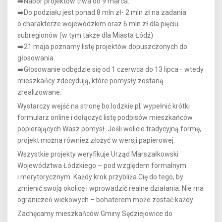
➡️Nabór projektów trwa do 9 marca.
➡️Do podziału jest ponad 8 mln zł- 2 mln zł na zadania
o charakterze wojewódzkim oraz 6 mln zł dla pięciu
subregionów (w tym także dla Miasta Łódź).
➡️21 maja poznamy listę projektów dopuszczonych do
głosowania.
➡️Głosowanie odbędzie się od 1 czerwca do 13 lipca– wtedy
mieszkańcy zdecydują, które pomysły zostaną
zrealizowane.
Wystarczy wejść na stronę bo.lodzkie.pl, wypełnić krótki
formularz online i dołączyć listę podpisów mieszkańców
popierających Wasz pomysł. Jeśli wolicie tradycyjną formę,
projekt można również złożyć w wersji papierowej.
Wszystkie projekty weryfikuje Urząd Marszałkowski
Województwa Łódzkiego – pod względem formalnym
i merytorycznym. Każdy krok przybliża Cię do tego, by
zmienić swoją okolicę i wprowadzić realne działania. Nie ma
ograniczeń wiekowych – bohaterem może zostać każdy.
Zachęcamy mieszkańców Gminy Sędziejowice do