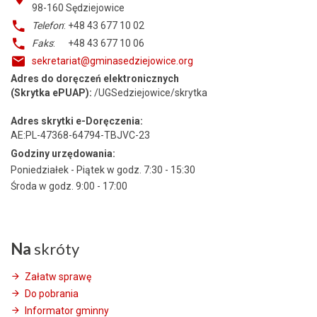
98-160
Sędziejowice
Telefon
: +48 43 677 10 02
Faks
: +48 43 677 10 06
sekretariat@gminasedziejowice.org
Adres do doręczeń elektronicznych
(Skrytka ePUAP):
/UGSedziejowice/skrytka
Adres skrytki e-Doręczenia:
AE:PL-47368-64794-TBJVC-23
Godziny urzędowania:
Poniedziałek - Piątek w godz. 7:30 - 15:30
Środa w godz. 9:00 - 17:00
Na
skróty
Załatw sprawę
Do pobrania
Informator gminny