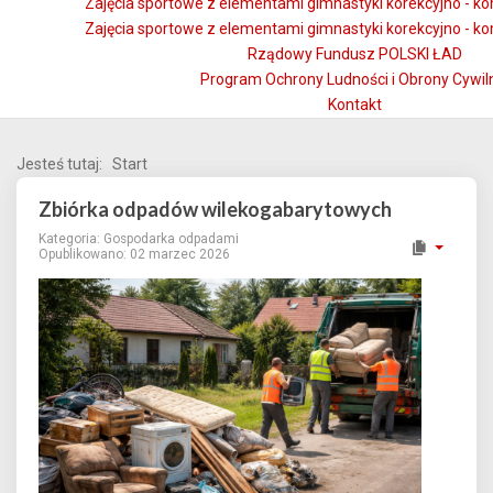
Zajęcia sportowe z elementami gimnastyki korekcyjno - k
Zajęcia sportowe z elementami gimnastyki korekcyjno - k
Rządowy Fundusz POLSKI ŁAD
Program Ochrony Ludności i Obrony Cywil
Kontakt
Jesteś tutaj:
Start
Zbiórka odpadów wilekogabarytowych
Kategoria:
Gospodarka odpadami
Opublikowano: 02 marzec 2026