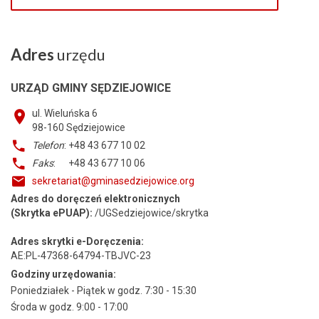
Adres
urzędu
URZĄD GMINY SĘDZIEJOWICE
ul. Wieluńska 6
98-160
Sędziejowice
Telefon
: +48 43 677 10 02
Faks
: +48 43 677 10 06
sekretariat@gminasedziejowice.org
Adres do doręczeń elektronicznych
(Skrytka ePUAP):
/UGSedziejowice/skrytka
Adres skrytki e-Doręczenia:
AE:PL-47368-64794-TBJVC-23
Godziny urzędowania:
Poniedziałek - Piątek w godz. 7:30 - 15:30
Środa w godz. 9:00 - 17:00