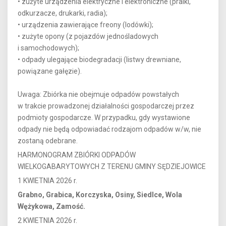
• zużyte urządzenia elektryczne i elektroniczne (pralki,
odkurzacze, drukarki, radia);
• urządzenia zawierające freony (lodówki);
• zużyte opony (z pojazdów jednośladowych
i samochodowych);
• odpady ulegające biodegradacji (listwy drewniane,
powiązane gałęzie).
Uwaga: Zbiórka nie obejmuje odpadów powstałych
w trakcie prowadzonej działalności gospodarczej przez
podmioty gospodarcze. W przypadku, gdy wystawione
odpady nie będą odpowiadać rodzajom odpadów w/w, nie
zostaną odebrane.
HARMONOGRAM ZBIÓRKI ODPADÓW
WIELKOGABARYTOWYCH Z TERENU GMINY SĘDZIEJOWICE
1 KWIETNIA 2026 r.
Grabno, Grabica, Korczyska, Osiny, Siedlce, Wola
Wężykowa, Zamość.
2 KWIETNIA 2026 r.