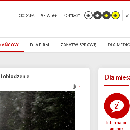
A-
A
A+
CZCIONKA
KONTRAST
WI
ZKAŃCÓW
DLA FIRM
ZAŁATW SPRAWĘ
DLA MEDI
 i oblodzenie
Dla
mies
Informator
gminny