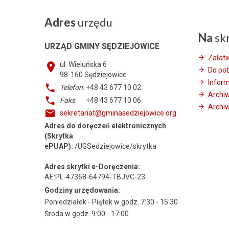
Adres
urzędu
Na
sk
URZĄD GMINY SĘDZIEJOWICE
Załat
ul. Wieluńska 6
Do po
98-160
Sędziejowice
Infor
Telefon
: +48 43 677 10 02
Archi
Faks
: +48 43 677 10 06
Archiw
sekretariat@gminasedziejowice.org
Adres do doręczeń elektronicznych
(Skrytka
ePUAP):
/UGSedziejowice/skrytka
Adres skrytki e-Doręczenia:
AE:PL-47368-64794-TBJVC-23
Godziny urzędowania:
Poniedziałek - Piątek w godz. 7:30 - 15:30
Środa w godz. 9:00 - 17:00