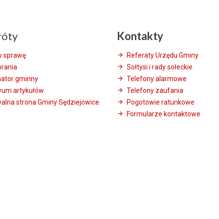
róty
Kontakty
w sprawę
Referaty Urzędu Gminy
brania
Sołtysi i rady sołeckie
mator gminny
Telefony alarmowe
wum artykułów
Telefony zaufania
alna strona Gminy Sędziejowice
Pogotowie ratunkowe
Formularze kontaktowe