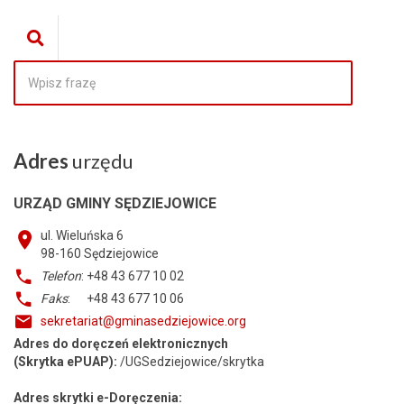
Adres
urzędu
URZĄD GMINY SĘDZIEJOWICE
ul. Wieluńska 6
98-160
Sędziejowice
Telefon
: +48 43 677 10 02
Faks
: +48 43 677 10 06
sekretariat@gminasedziejowice.org
Adres do doręczeń elektronicznych
(Skrytka ePUAP):
/UGSedziejowice/skrytka
Adres skrytki e-Doręczenia: