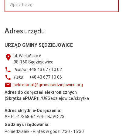
Adres
urzędu
URZĄD GMINY SĘDZIEJOWICE
ul. Wieluńska 6
98-160
Sędziejowice
Telefon
: +48 43 677 10 02
Faks
: +48 43 677 10 06
sekretariat@gminasedziejowice.org
Adres do doręczeń elektronicznych
(Skrytka ePUAP):
/UGSedziejowice/skrytka
Adres skrytki e-Doręczenia:
AE:PL-47368-64794-TBJVC-23
Godziny urzędowania:
Poniedziałek - Piątek w godz. 7:30 - 15:30