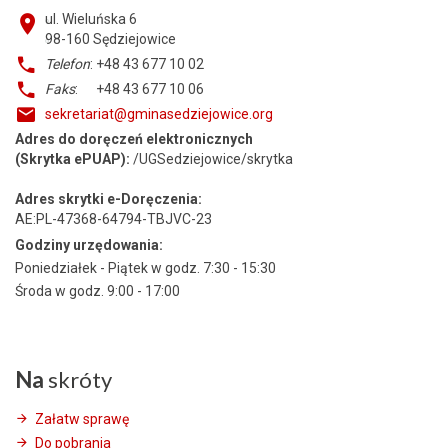
ul. Wieluńska 6
98-160
Sędziejowice
Telefon
: +48 43 677 10 02
Faks
: +48 43 677 10 06
sekretariat@gminasedziejowice.org
Adres do doręczeń elektronicznych
(Skrytka ePUAP):
/UGSedziejowice/skrytka
Adres skrytki e-Doręczenia:
AE:PL-47368-64794-TBJVC-23
Godziny urzędowania:
Poniedziałek - Piątek w godz. 7:30 - 15:30
Środa w godz. 9:00 - 17:00
Na
skróty
Załatw sprawę
Do pobrania