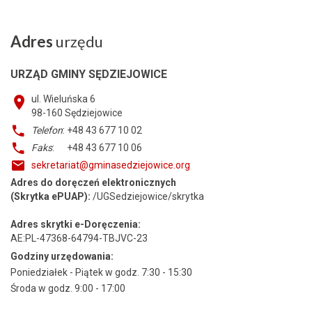
Adres
urzędu
URZĄD GMINY SĘDZIEJOWICE
ul. Wieluńska 6
98-160
Sędziejowice
Telefon
: +48 43 677 10 02
Faks
: +48 43 677 10 06
sekretariat@gminasedziejowice.org
Adres do doręczeń elektronicznych
(Skrytka ePUAP):
/UGSedziejowice/skrytka
Adres skrytki e-Doręczenia:
AE:PL-47368-64794-TBJVC-23
Godziny urzędowania:
Poniedziałek - Piątek w godz. 7:30 - 15:30
Środa w godz. 9:00 - 17:00