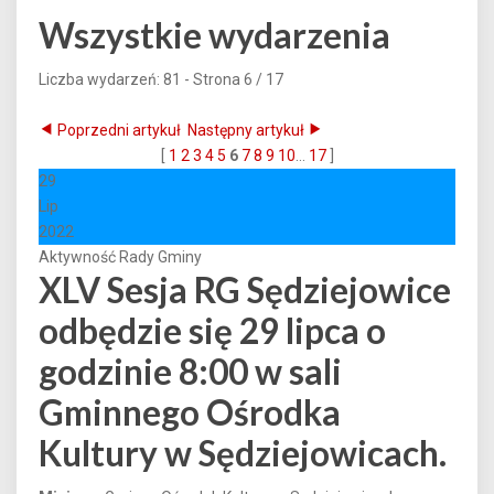
Wszystkie wydarzenia
Liczba wydarzeń: 81
- Strona 6 / 17
Poprzedni artykuł
Następny artykuł
[
1
2
3
4
5
6
7
8
9
10
...
17
]
29
Lip
2022
Aktywność Rady Gminy
XLV Sesja RG Sędziejowice
odbędzie się 29 lipca o
godzinie 8:00 w sali
Gminnego Ośrodka
Kultury w Sędziejowicach.