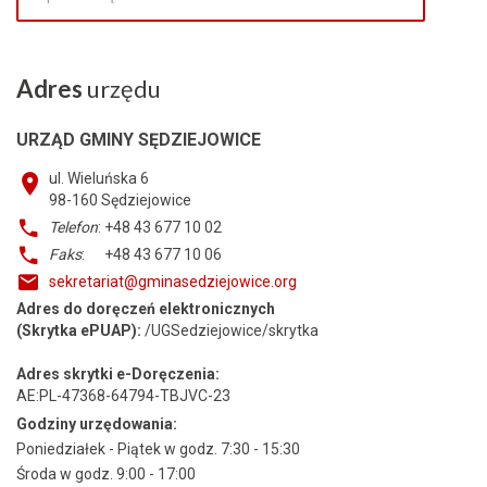
Adres
urzędu
URZĄD GMINY SĘDZIEJOWICE
ul. Wieluńska 6
98-160
Sędziejowice
Telefon
: +48 43 677 10 02
Faks
: +48 43 677 10 06
sekretariat@gminasedziejowice.org
Adres do doręczeń elektronicznych
(Skrytka ePUAP):
/UGSedziejowice/skrytka
Adres skrytki e-Doręczenia:
AE:PL-47368-64794-TBJVC-23
Godziny urzędowania:
Poniedziałek - Piątek w godz. 7:30 - 15:30
Środa w godz. 9:00 - 17:00