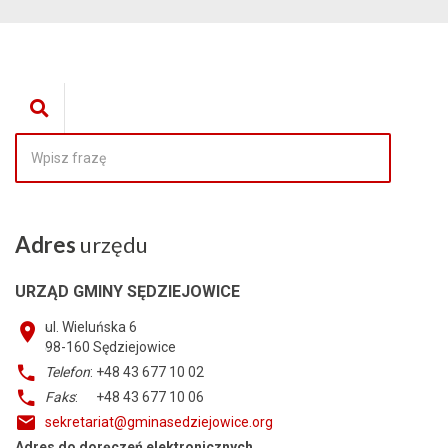
Adres
urzędu
URZĄD GMINY SĘDZIEJOWICE
ul. Wieluńska 6
98-160
Sędziejowice
Telefon
: +48 43 677 10 02
Faks
: +48 43 677 10 06
sekretariat@gminasedziejowice.org
Adres do doręczeń elektronicznych