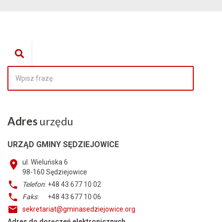
Adres
urzędu
URZĄD GMINY SĘDZIEJOWICE
ul. Wieluńska 6
98-160
Sędziejowice
Telefon
: +48 43 677 10 02
Faks
: +48 43 677 10 06
sekretariat@gminasedziejowice.org
Adres do doręczeń elektronicznych