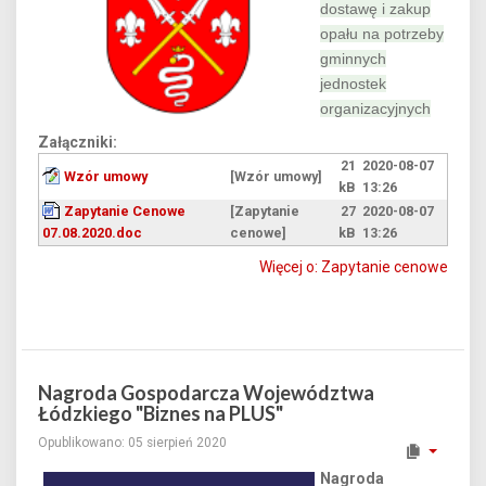
dostawę i zakup
opału na potrzeby
gminnych
jednostek
organizacyjnych
Załączniki:
21
2020-08-07
Wzór umowy
[Wzór umowy]
kB
13:26
Zapytanie Cenowe
[Zapytanie
27
2020-08-07
07.08.2020.doc
cenowe]
kB
13:26
Więcej o: Zapytanie cenowe
Nagroda Gospodarcza Województwa
Łódzkiego "Biznes na PLUS"
Opublikowano: 05 sierpień 2020
Nagroda