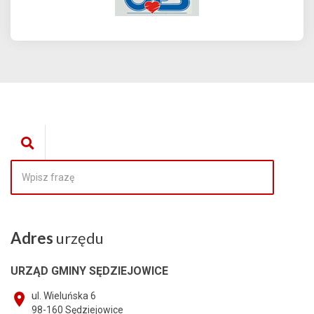
Adres
urzędu
URZĄD GMINY SĘDZIEJOWICE
ul. Wieluńska 6
98-160
Sędziejowice