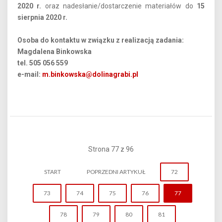
2020 r.
oraz nadesłanie/dostarczenie materiałów do
15
sierpnia 2020 r.
Osoba do kontaktu w związku z realizacją zadania:
Magdalena Binkowska
tel. 505 056 559
e-mail:
m.binkowska@dolinagrabi.pl
Strona 77 z 96
START
POPRZEDNI ARTYKUŁ
72
73
74
75
76
77
78
79
80
81