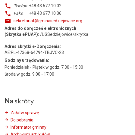
Telefon
: +48 43 677 10 02
Faks
: +48 43 677 10 06
sekretariat@gminasedziejowice.org
Adres do doręczeń elektronicznych
(Skrytka ePUAP):
/UGSedziejowice/skrytka
Adres skrytki e-Doręczenia:
AE:PL-47368-64794-TBJVC-23
Godziny urzędowania:
Poniedziałek - Piątek w godz. 7:30 - 15:30
Środa w godz. 9:00 - 17:00
Na
skróty
Załatw sprawę
Do pobrania
Informator gminny
Archiwum artykułów