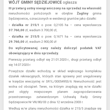
WÓJT GMINY SĘDZIEJOWICE
ogłasza:
III przetarg ustny nieograniczony na sprzedaż na własność
nieruchomości położonych w obrębie
Żagliny
gmina
Sędziejowice
,
oznaczonych w ewidencji gruntów jako działki:
- działka nr 215/1
o pow. 0,2105 ha – cena wywoławcza
37.760,00
zł, wadium 3.700,00 zł,
- działka nr 215/5
o pow. 0,1671 ha – cena wywoławcza
29.760,00
zł, wadium 2.900,00 zł
Do wylicytowanej ceny należy doliczyć podatek VAT
obowiązujący w dniu sprzedaży.
Pierwszy przetarg odbył się 21.01.2020 r., drugi przetarg odbył
się 14.07.2020 r.
Powyższe działki wchodzą w skład większego kompleksu
działek rekreacyjnych, których stan sprawny jest uregulowany
w księdze wieczystej nr SR1L/00054953/6. Nieruchomość jest
wolna od obciążeń. Teren, na którym znajdują się w/w działki
jest objęty miejscowym planem zagospodarowania
przestrzennego zatwierdzonym Uchwałą Rady Gminy
Sędziejowice Nr VIII/80/03 z dnia 12 września 2003 r.
Według w/w planu nieruchomości działka nr 215/5 znajduje się