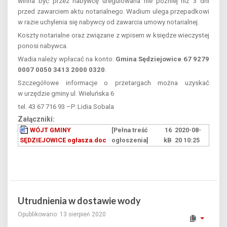
winna być przez nabywcę uregulowana nie później niż 3 dni
przed zawarciem aktu notarialnego. Wadium ulega przepadkowi
w razie uchylenia się nabywcy od zawarcia umowy notarialnej.
Koszty notarialne oraz związane z wpisem w księdze wieczystej
ponosi nabywca.
Wadia należy wpłacać na konto:
Gmina Sędziejowice 67 9279
0007 0050 3413 2000 0320
.
Szczegółowe informacje o przetargach można uzyskać
w urzędzie gminy ul. Wieluńska 6
tel. 43 67 716 93 –P. Lidia Sobala
Załączniki:
WÓJT GMINY
[Pełna treść
16
2020-08-
SĘDZIEJOWICE ogłasza.doc
ogłoszenia]
kB
20 10:25
Utrudnienia w dostawie wody
Opublikowano: 13 sierpień 2020