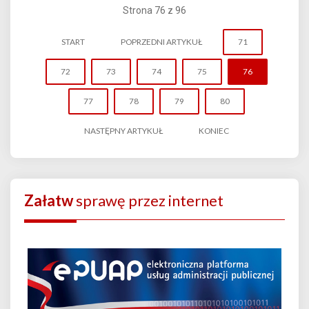
Strona 76 z 96
START
POPRZEDNI ARTYKUŁ
71
72
73
74
75
76
77
78
79
80
NASTĘPNY ARTYKUŁ
KONIEC
Załatw
sprawę przez internet