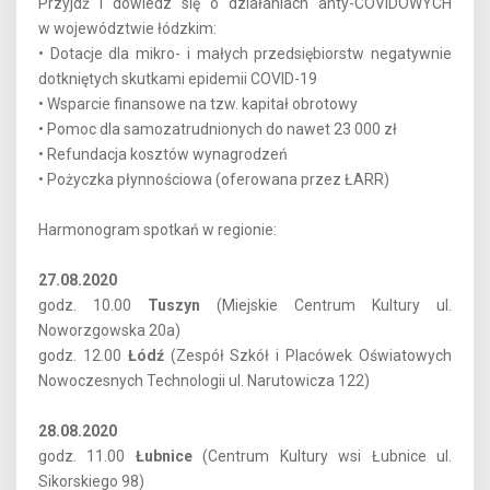
Przyjdź i dowiedz się o działaniach anty-COVIDOWYCH
w województwie łódzkim:
• Dotacje dla mikro- i małych przedsiębiorstw negatywnie
dotkniętych skutkami epidemii COVID-19
• Wsparcie finansowe na tzw. kapitał obrotowy
• Pomoc dla samozatrudnionych do nawet 23 000 zł
• Refundacja kosztów wynagrodzeń
• Pożyczka płynnościowa (oferowana przez ŁARR)
Harmonogram spotkań w regionie:
27.08.2020
godz. 10.00
Tuszyn
(Miejskie Centrum Kultury ul.
Noworzgowska 20a)
godz. 12.00
Łódź
(Zespół Szkół i Placówek Oświatowych
Nowoczesnych Technologii ul. Narutowicza 122)
28.08.2020
godz. 11.00
Łubnice
(Centrum Kultury wsi Łubnice ul.
Sikorskiego 98)