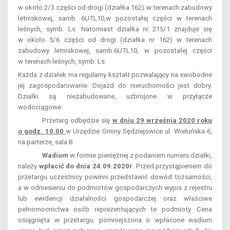
w około 2/3 części od drogi (działka 162) w terenach zabudowy
letniskowej, samb. 6UTL10,w pozostałej części w terenach
leśnych, symb. Ls. Natomiast działka nr 215/1 znajduje się
w około 5/6 części od drogi (działka nr 162) w terenach
zabudowy letniskowej, samb.6UTL10, w pozostałej części
w terenach leśnych, symb. Ls.
Każda z działek ma regularny kształt pozwalający na swobodne
jej zagospodarowanie. Dojazd do nieruchomości jest dobry.
Działki są niezabudowane, uzbrojone w przyłącze
wodociągowe.
Przetarg odbędzie się
w dniu 29 września 2020 roku
o godz. 10.00
w Urzędzie Gminy Sędziejowice ul. Wieluńska 6,
na parterze, sala B.
Wadium
w formie pieniężnej z podaniem numeru działki,
należy
wpłacić do dnia 24.09.2020r.
Przed przystąpieniem do
przetargu uczestnicy powinni przedstawić dowód tożsamości,
a w odniesieniu do podmiotów gospodarczych wypis z rejestru
lub ewidencji działalności gospodarczej oraz właściwe
pełnomocnictwa osób reprezentujących te podmioty. Cena
osiągnięta w przetargu, pomniejszona o wpłacone wadium