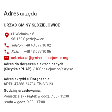
Adres
urzędu
URZĄD GMINY SĘDZIEJOWICE
ul. Wieluńska 6
98-160
Sędziejowice
Telefon
: +48 43 677 10 02
Faks
: +48 43 677 10 06
sekretariat@gminasedziejowice.org
Adres do doręczeń elektronicznych
(Skrytka ePUAP):
/UGSedziejowice/skrytka
Adres skrytki e-Doręczenia:
AE:PL-47368-64794-TBJVC-23
Godziny urzędowania:
Poniedziałek - Piątek w godz. 7:30 - 15:30
Środa w godz. 9:00 - 17:00